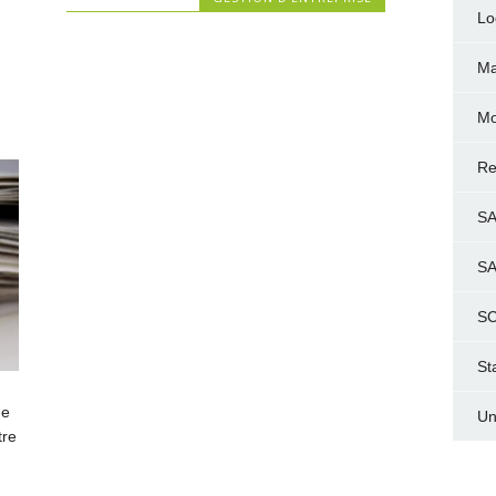
Lo
Ma
Mo
Re
S
S
SC
St
ne
Un
tre