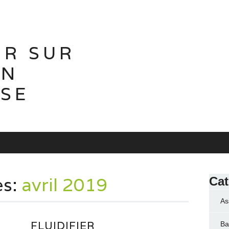
IR SUR
ON
ISE
es:
avril 2019
Cat
As
FLUIDIFIER
Ba