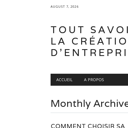
AUGUST 7, 2026
TOUT SAVO
LA CRÉATI
D'ENTREPR
Main menu
Skip
ACCUEIL
A PROPOS
to
content
Monthly Archiv
COMMENT CHOISIR SA