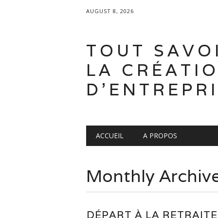
AUGUST 8, 2026
TOUT SAVO
LA CRÉATI
D'ENTREPR
Main menu
Skip
ACCUEIL
A PROPOS
to
content
Monthly Archiv
DÉPART À LA RETRAITE 