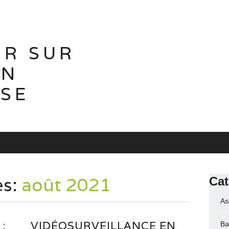
IR SUR
ON
ISE
es:
août 2021
Cat
As
:
VIDÉOSURVEILLANCE EN
Ba