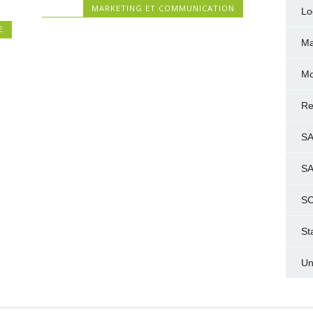
MARKETING ET COMMUNICATION
Lo
E
Ma
Mo
Re
S
S
SC
St
Un