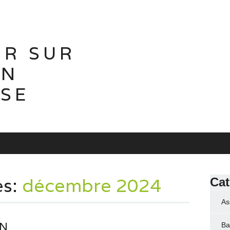
IR SUR
ON
ISE
es:
décembre 2024
Cat
As
UN
Ba