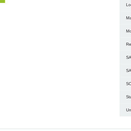
Lo
Ma
Mo
Re
S
S
SC
St
Un