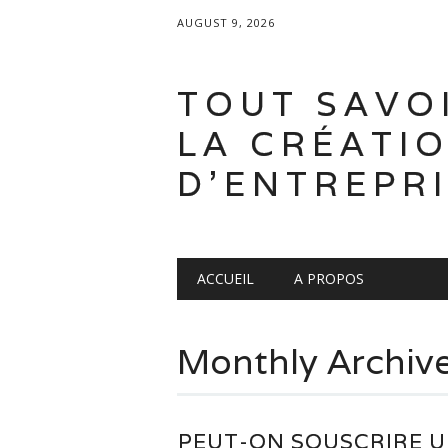
AUGUST 9, 2026
TOUT SAVO
LA CRÉATI
D'ENTREPR
Main menu
Skip
ACCUEIL
A PROPOS
to
content
Monthly Archiv
PEUT-ON SOUSCRIRE 