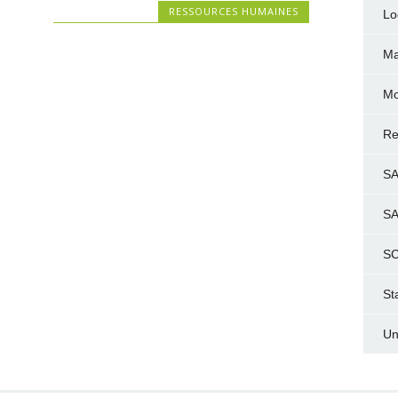
RESSOURCES HUMAINES
Lo
Ma
Mo
Re
S
S
SC
St
Un