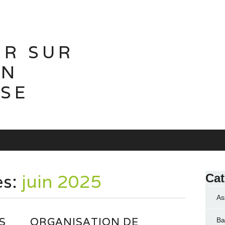
IR SUR
ON
ISE
es:
juin 2025
Cat
As
S
ORGANISATION DE
Ba