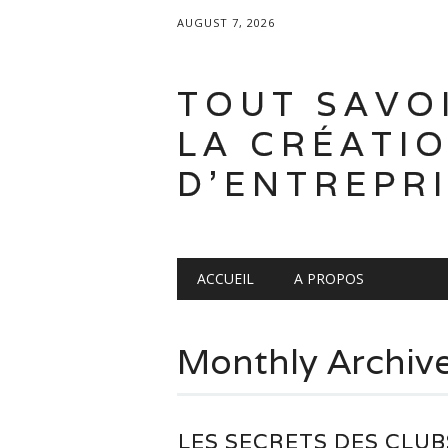
AUGUST 7, 2026
TOUT SAVO
LA CRÉATI
D'ENTREPR
Main menu
Skip
ACCUEIL
A PROPOS
to
content
Monthly Archiv
LES SECRETS DES CLUB