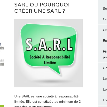
SARL OU POURQUOI
Bu
CRÉER UNE SARL ?
Co
Cr
Et
Fi
pr
Ge
Le
Le
Une SARL est une société à responsabilité
Lo
limitée. Elle est constituée au minimum de 2
associés et au maximum...