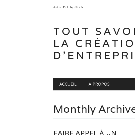
AUGUST 6, 2026
TOUT SAVO
LA CRÉATI
D'ENTREPR
Main menu
Skip
ACCUEIL
A PROPOS
to
content
Monthly Archiv
FAIRE APPEL À UN