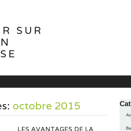
IR SUR
ON
ISE
es:
octobre 2015
Cat
As
LES AVANTAGES DE LA
Ba