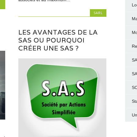
Lo
SARL
Ma
LES AVANTAGES DE LA
Mo
SAS OU POURQUOI
Re
CRÉER UNE SAS ?
S
S
SC
St
Un