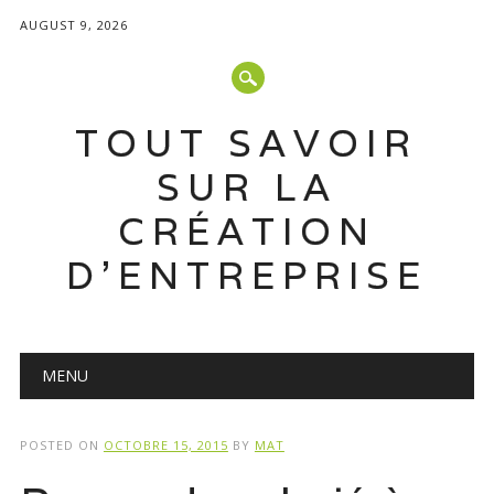
AUGUST 9, 2026
TOUT SAVOIR
SUR LA
CRÉATION
D'ENTREPRISE
Main menu
Skip
MENU
to
content
POSTED ON
OCTOBRE 15, 2015
BY
MAT