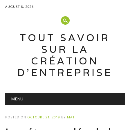
AUGUST 8, 2026
TOUT SAVOIR
SUR LA
CRÉATION
D'ENTREPRISE
Main menu
Skip
MENU
to
content
POSTED ON
OCTOBRE 21, 2019
BY
MAT