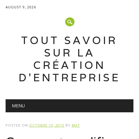
AUGUST 9, 2026
TOUT SAVOIR
SUR LA
CRÉATION
D'ENTREPRISE
Main menu
Skip
MENU
to
content
POSTED ON
OCTOBRE 13, 2015
BY
MAT