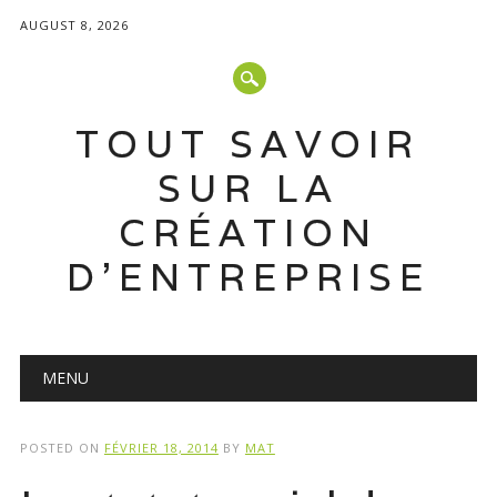
AUGUST 8, 2026
TOUT SAVOIR
SUR LA
CRÉATION
D'ENTREPRISE
Main menu
Skip
MENU
to
content
POSTED ON
FÉVRIER 18, 2014
BY
MAT