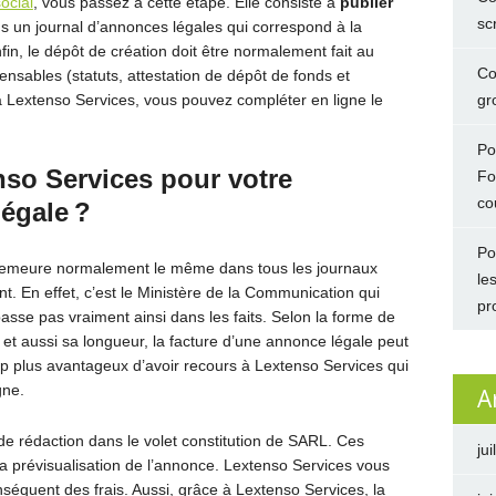
ocial
, vous passez à cette étape. Elle consiste à
publier
sc
 un journal d’annonces légales qui correspond à la
in, le dépôt de création doit être normalement fait au
Co
sables (statuts, attestation de dépôt de fonds et
à Lextenso Services, vous pouvez compléter en ligne le
gro
Po
nso Services pour votre
Fo
co
égale ?
Po
emeure normalement le même dans tous les journaux
le
 En effet, c’est le Ministère de la Communication qui
pr
passe pas vraiment ainsi dans les faits. Selon la forme de
n et aussi sa longueur, la facture d’une annonce légale peut
 plus avantageux d’avoir recours à Lextenso Services qui
gne.
A
e rédaction dans le volet constitution de SARL. Ces
jui
la prévisualisation de l’annonce. Lextenso Services vous
séquent des frais. Aussi, grâce à Lextenso Services, la