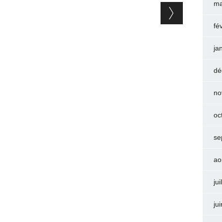
ma
fé
ja
dé
no
oc
se
ao
jui
ju