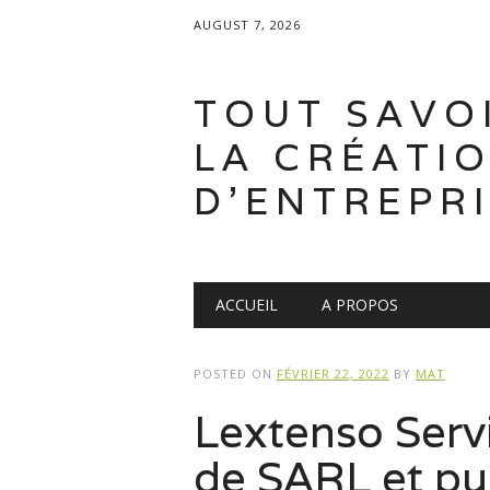
AUGUST 7, 2026
TOUT SAVO
LA CRÉATI
D'ENTREPR
Main menu
Skip
ACCUEIL
A PROPOS
to
content
POSTED ON
FÉVRIER 22, 2022
BY
MAT
Lextenso Servi
de SARL et pu