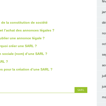
fé
ja
 de la constitution de société
dé
et l’achat des annonces légales ?
no
ublier une annonce légale ?
oc
rquoi créer une SARL ?
 sociale (nom) d’une SARL ?
se
ARL ?
ao
les pour la création d’une SARL ?
jui
ju
SARL
ma