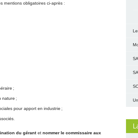
es mentions obligatoires ci-après :
Le
Mo
S
S
SC
raire ;
 nature ;
Un
ciales pour apport en industrie ;
ssociés.
L
mination du gérant
et
nommer le commissaire aux