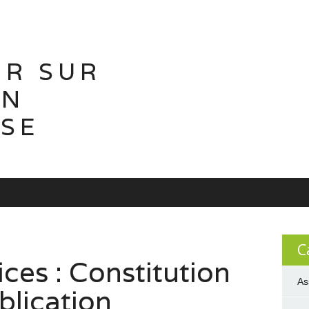
IR SUR
ON
ISE
C
ces : Constitution
As
blication