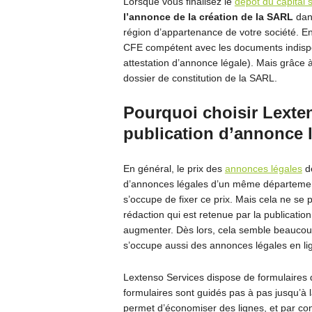
Lorsque vous finalisez le
dépôt du capital s
l’annonce de la création de la SARL
dans
région d’appartenance de votre société. Enf
CFE compétent avec les documents indispen
attestation d’annonce légale). Mais grâce 
dossier de constitution de la SARL.
Pourquoi choisir Lexte
publication d’annonce l
En général, le prix des
annonces légales
d
d’annonces légales d’un même département.
s’occupe de fixer ce prix. Mais cela ne se 
rédaction qui est retenue par la publicatio
augmenter. Dès lors, cela semble beaucoup
s’occupe aussi des annonces légales en li
Lextenso Services dispose de formulaires d
formulaires sont guidés pas à pas jusqu’à 
permet d’économiser des lignes, et par con