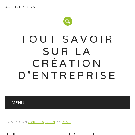
AUGUST 7, 2026
TOUT SAVOIR
SUR LA
CRÉATION
D'ENTREPRISE
Main menu
Skip
MENU
to
content
POSTED ON
AVRIL 18, 2014
BY
MAT