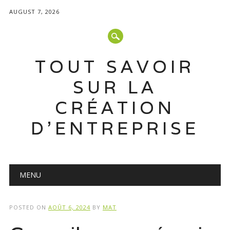
AUGUST 7, 2026
TOUT SAVOIR
SUR LA
CRÉATION
D'ENTREPRISE
Main menu
Skip
MENU
to
content
POSTED ON
AOÛT 6, 2024
BY
MAT