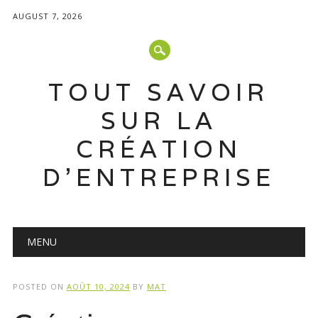
AUGUST 7, 2026
TOUT SAVOIR
SUR LA
CRÉATION
D'ENTREPRISE
Main menu
Skip
MENU
to
content
POSTED ON
AOÛT 10, 2024
BY
MAT