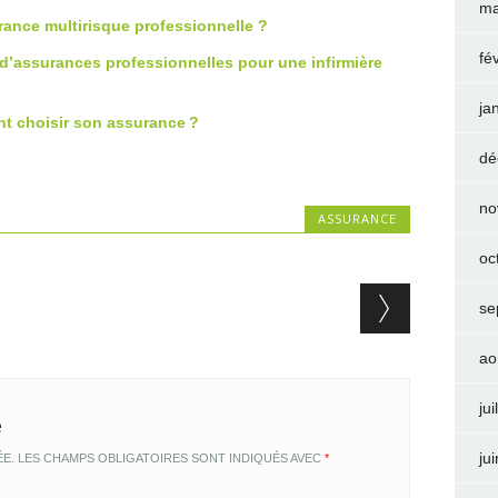
ma
rance multirisque professionnelle ?
fé
’assurances professionnelles pour une infirmière
ja
nt choisir son assurance ?
dé
no
ASSURANCE
oc
se
ao
jui
e
ju
ÉE.
LES CHAMPS OBLIGATOIRES SONT INDIQUÉS AVEC
*