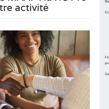
Ba
tre activité
Cr
Fi
pr
Ge