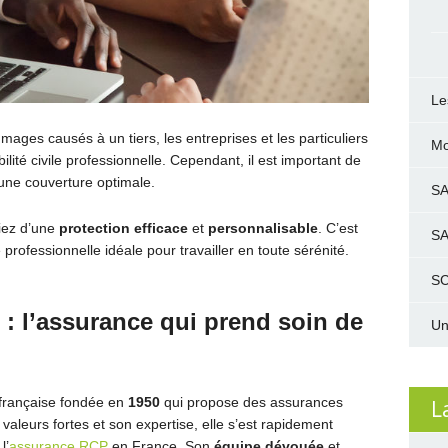
Le
mages causés à un tiers, les entreprises et les particuliers
Mo
ité civile professionnelle. Cependant, il est important de
’une couverture optimale.
S
iez d’une
protection efficace
et
personnalisable
. C’est
S
 professionnelle idéale pour travailler en toute sérénité.
SC
 l’assurance qui prend soin de
Un
française fondée en
1950
qui propose des assurances
L
 valeurs fortes et son expertise, elle s’est rapidement
l’
assurance RCP
en France. Son
équipe dévouée
et