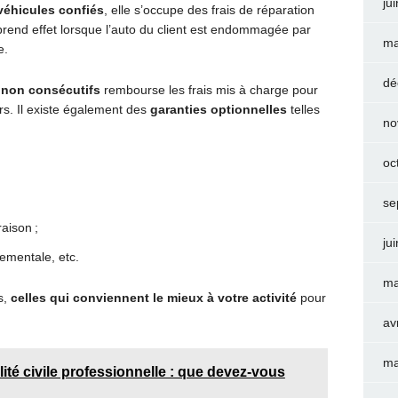
ju
éhicules confiés
, elle s’occupe des frais de réparation
 prend effet lorsque l’auto du client est endommagée par
ma
e.
dé
non consécutifs
rembourse les frais mis à charge pour
urs. Il existe également des
garanties optionnelles
telles
no
oc
se
raison ;
ju
nementale, etc.
ma
s,
celles qui conviennent le mieux à votre activité
pour
av
ma
ité civile professionnelle : que devez-vous