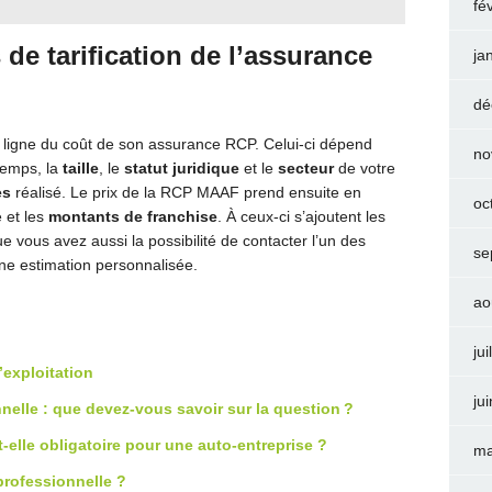
fé
s de tarification de l’assurance
ja
dé
ligne du coût de son assurance RCP. Celui-ci dépend
no
 temps, la
taille
, le
statut juridique
et le
secteur
de votre
es
réalisé. Le prix de la RCP MAAF prend ensuite en
oc
 et les
montants de franchise
. À ceux-ci s’ajoutent les
ue vous avez aussi la possibilité de contacter l’un des
se
ne estimation personnalisée.
ao
jui
’exploitation
ju
nnelle : que devez-vous savoir sur la question ?
-elle obligatoire pour une auto-entreprise ?
ma
professionnelle ?