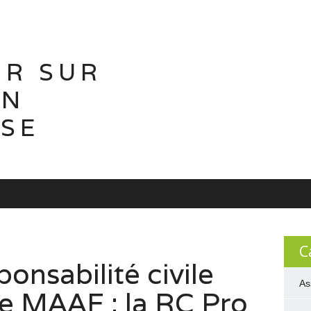
IR SUR
ON
ISE
C
onsabilité civile
As
le MAAF : la RC Pro