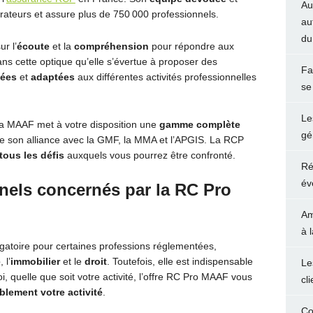
Au
ateurs et assure plus de 750 000 professionnels.
au
du
r l’
écoute
et la
compréhension
pour répondre aux
ans cette optique qu’elle s’évertue à proposer des
Fa
sées
et
adaptées
aux différentes activités professionnelles
se
Le
la MAAF met à votre disposition une
gamme complète
gé
 de son alliance avec la GMF, la MMA et l’APGIS. La RCP
tous les défis
auxquels vous pourrez être confronté.
Ré
év
nnels concernés par la RC Pro
Am
à 
gatoire pour certaines professions réglementées,
é
, l’
immobilier
et le
droit
. Toutefois, elle est indispensable
Le
i, quelle que soit votre activité, l’offre RC Pro MAAF vous
cl
blement votre activité
.
Co