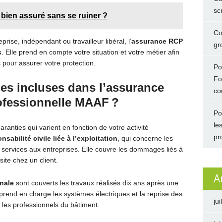
sc
bien assuré sans se ruiner ?
Co
ise, indépendant ou travailleur libéral, l’
assurance RCP
gro
s
. Elle prend en compte votre situation et votre métier afin
pour assurer votre protection.
Po
Fo
ies incluses dans l’assurance
co
rofessionnelle MAAF ?
Po
le
anties qui varient en fonction de votre activité
pr
nsabilité civile liée à l’exploitation
, qui concerne les
 services aux entreprises. Elle couvre les dommages liés à
site chez un client.
A
nale
sont couverts les travaux réalisés dix ans après une
prend en charge les systèmes électriques et la reprise des
jui
r les professionnels du bâtiment.