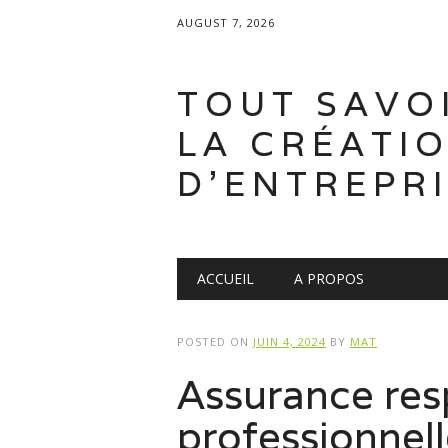
AUGUST 7, 2026
TOUT SAVO
LA CRÉATI
D'ENTREPR
Main menu
Skip
ACCUEIL
A PROPOS
to
content
POSTED ON
JUIN 4, 2024
BY
MAT
Assurance resp
professionnel