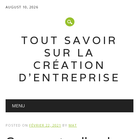
AUGUST 10, 2026
TOUT SAVOIR
SUR LA
CRÉATION
D'ENTREPRISE
Main menu
Skip
MENU
to
content
POSTED ON
FÉVRIER 22, 2021
BY
MAT