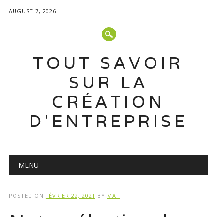
AUGUST 7, 2026
TOUT SAVOIR
SUR LA
CRÉATION
D'ENTREPRISE
Main menu
Skip
MENU
to
content
POSTED ON
FÉVRIER 22, 2021
BY
MAT