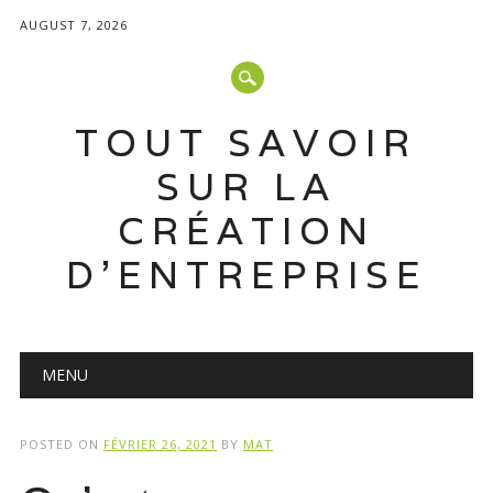
AUGUST 7, 2026
TOUT SAVOIR
SUR LA
CRÉATION
D'ENTREPRISE
Main menu
Skip
MENU
to
content
POSTED ON
FÉVRIER 26, 2021
BY
MAT