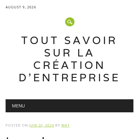
AUGUST 9, 2026
TOUT SAVOIR
SUR LA
CRÉATION
D'ENTREPRISE
Main menu
Skip
MENU
to
content
POSTED ON
JUIN 20, 2024
BY
MAT