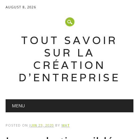
AUGUST 8, 2026
TOUT SAVOIR
SUR LA
CRÉATION
D'ENTREPRISE
Main menu
Skip
MENU
to
content
POSTED ON
JUIN 23, 2020
BY
MAT