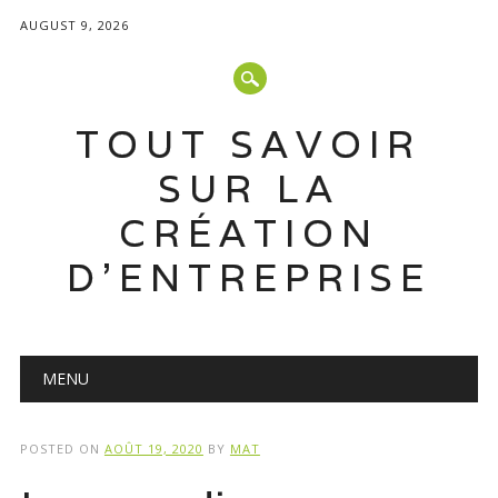
AUGUST 9, 2026
TOUT SAVOIR
SUR LA
CRÉATION
D'ENTREPRISE
Main menu
Skip
MENU
to
content
POSTED ON
AOÛT 19, 2020
BY
MAT