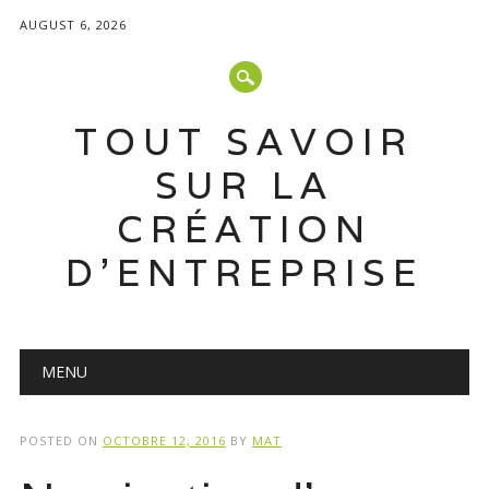
AUGUST 6, 2026
TOUT SAVOIR
SUR LA
CRÉATION
D'ENTREPRISE
Main menu
Skip
MENU
to
content
POSTED ON
OCTOBRE 12, 2016
BY
MAT