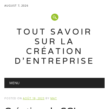
AUGUST 7, 2026
TOUT SAVOIR
SUR LA
CRÉATION
D'ENTREPRISE
Main menu
Skip
MENU
to
content
POSTED ON
AOÛT 18, 2023
BY
MAT