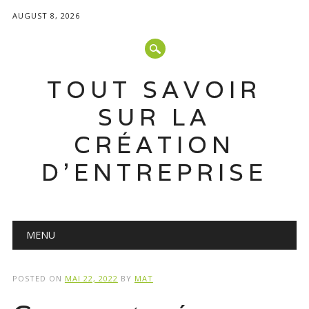
AUGUST 8, 2026
TOUT SAVOIR
SUR LA
CRÉATION
D'ENTREPRISE
Main menu
Skip
MENU
to
content
POSTED ON
MAI 22, 2022
BY
MAT