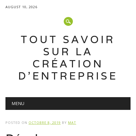
AUGUST 10, 2026
TOUT SAVOIR
SUR LA
CRÉATION
D'ENTREPRISE
Main menu
Skip
MENU
to
content
POSTED ON
OCTOBRE 8, 2019
BY
MAT