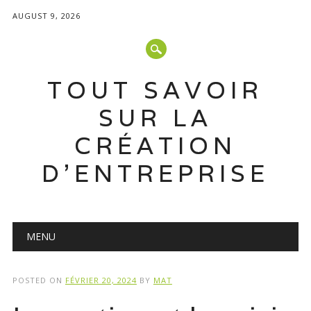
AUGUST 9, 2026
TOUT SAVOIR
SUR LA
CRÉATION
D'ENTREPRISE
Main menu
Skip
MENU
to
content
POSTED ON
FÉVRIER 20, 2024
BY
MAT