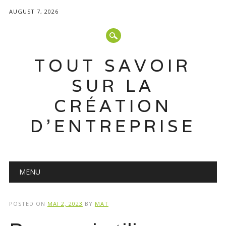
AUGUST 7, 2026
TOUT SAVOIR
SUR LA
CRÉATION
D'ENTREPRISE
Main menu
Skip
MENU
to
content
POSTED ON
MAI 2, 2023
BY
MAT