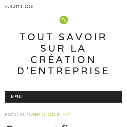
AUGUST 8, 2026
TOUT SAVOIR
SUR LA
CRÉATION
D'ENTREPRISE
Main menu
Skip
MENU
to
content
POSTED ON
FÉVRIER 16, 2023
BY
MAT