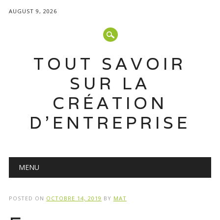
AUGUST 9, 2026
TOUT SAVOIR
SUR LA
CRÉATION
D'ENTREPRISE
Main menu
Skip
MENU
to
content
POSTED ON
OCTOBRE 14, 2019
BY
MAT