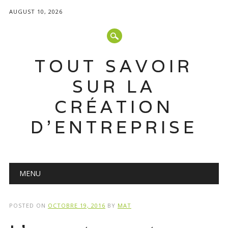
AUGUST 10, 2026
TOUT SAVOIR
SUR LA
CRÉATION
D'ENTREPRISE
Main menu
Skip
MENU
to
content
POSTED ON
OCTOBRE 19, 2016
BY
MAT