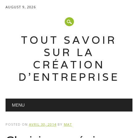
AUGUST 9, 2026
TOUT SAVOIR
SUR LA
CRÉATION
D'ENTREPRISE
Main menu
Skip
MENU
to
content
POSTED ON
AVRIL 30, 2014
BY
MAT