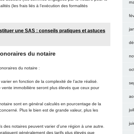
ma
ités (les frais liés à l’exécution des formalités
fé
ja
ituer une SAS : conseils pratiques et astuces
dé
honoraires du notaire
no
onoraires du notaire :
oc
 varier en fonction de la complexité de l’acte réalisé.
se
e vente immobilière seront plus élevés que ceux pour
ao
 notaire sont en général calculés en pourcentage de la
jui
concerné. Plus le bien est de grande valeur, plus les
ju
ifs des notaires peuvent varier d’une région à une autre.
pratiquent généralement des tarifs plus élevés que