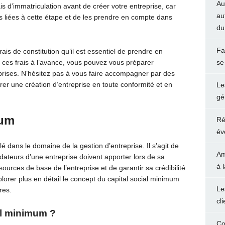
Au
ais d’immatriculation avant de créer votre entreprise, car
au
s liées à cette étape et de les prendre en compte dans
du
Fa
ais de constitution qu’il est essentiel de prendre en
ces frais à l’avance, vous pouvez vous préparer
se
prises. N’hésitez pas à vous faire accompagner par des
er une création d’entreprise en toute conformité et en
Le
gé
mum
Ré
év
é dans le domaine de la gestion d’entreprise. Il s’agit de
Am
ateurs d’une entreprise doivent apporter lors de sa
à 
ources de base de l’entreprise et de garantir sa crédibilité
plorer plus en détail le concept du capital social minimum
Le
res.
cl
al minimum ?
Co