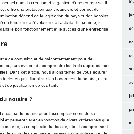
fé
sentiel dans la création et la gestion d’une entreprise. Il
prise, offre une protection aux créanciers et permet de
ja
rmination dépend de la législation du pays et des besoins
fié en fonction de l’évolution de l’activité. En somme, le
dé
l dans le bon fonctionnement et le succès d’une entreprise.
no
ire
oc
ource de confusion et de mécontentement pour de
as toujours évident de comprendre les tarifs appliqués par
se
tifiés. Dans cet article, nous allons tenter de vous éclairer
s facteurs qui influent sur les honoraires du notaire, ainsi
ao
et de justification de ces tarifs.
jui
du notaire ?
ju
éclamés par le notaire pour l’accomplissement de sa
oi et peuvent varier en fonction de divers critères tels que
ma
en concerné, la complexité du dossier, etc. Ils comprennent
les débours (les sommes engagées par le notaire pour le