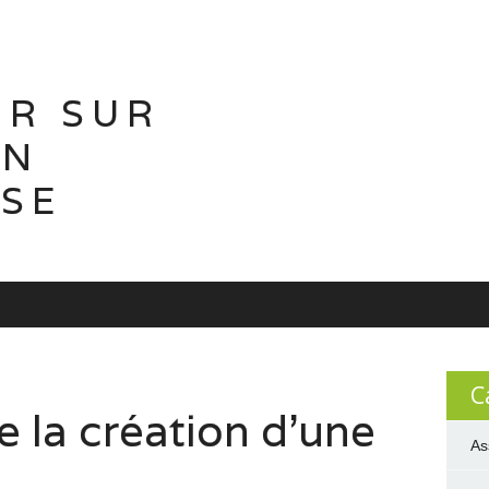
IR SUR
ON
ISE
C
 la création d’une
As