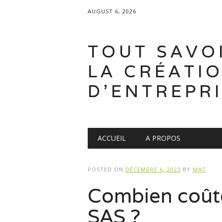
AUGUST 6, 2026
TOUT SAVO
LA CRÉATI
D'ENTREPR
Main menu
Skip
ACCUEIL
A PROPOS
to
content
POSTED ON
DÉCEMBRE 6, 2023
BY
MAT
Combien coûte
SAS ?