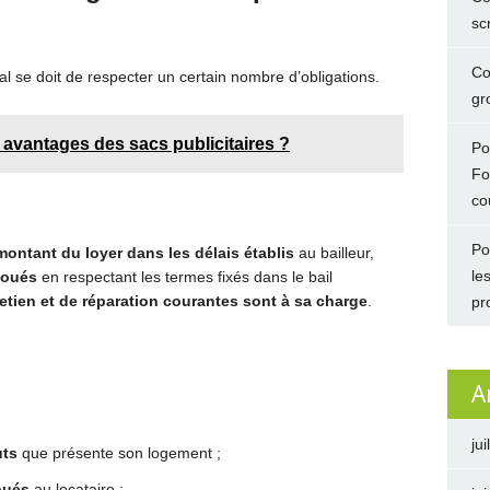
sc
Co
l se doit de respecter un certain nombre d’obligations.
gro
 avantages des sacs publicitaires ?
Po
Fo
co
Po
 montant du loyer dans les délais établis
au bailleur,
le
 loués
en respectant les termes fixés dans le bail
tien et de réparation courantes sont à sa charge
.
pr
A
jui
uts
que présente son logement ;
loués
au locataire ;