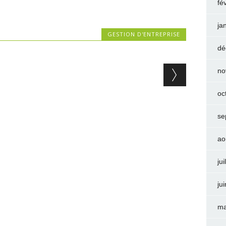
fé
ja
GESTION D'ENTREPRISE
dé
no
oc
se
ao
jui
ju
ma