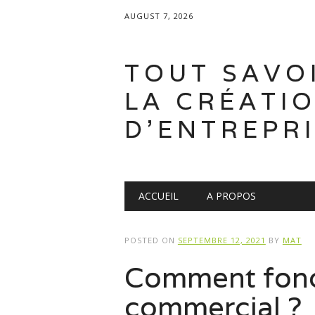
AUGUST 7, 2026
TOUT SAVO
LA CRÉATI
D'ENTREPR
Main menu
Skip
ACCUEIL
A PROPOS
to
content
POSTED ON
SEPTEMBRE 12, 2021
BY
MAT
Comment fonc
commercial ?