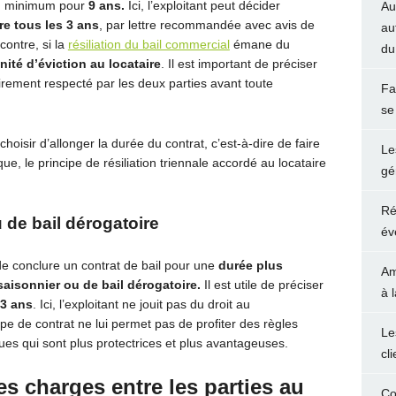
 au minimum pour
9 ans.
Ici, l’exploitant peut décider
Au
re tous les 3 ans
, par lettre recommandée avec avis de
au
contre, si la
résiliation du bail commercial
émane du
du
ité d’éviction au locataire
. Il est important de préciser
oirement respecté par les deux parties avant toute
Fa
se
choisir d’allonger la durée du contrat, c’est-à-dire de faire
Le
ue, le principe de résiliation triennale accordé au locataire
gé
Ré
 de bail dérogatoire
év
 de conclure un contrat de bail pour une
durée plus
Am
saisonnier ou de bail dérogatoire.
Il est utile de préciser
à 
3 ans
. Ici, l’exploitant ne jouit pas du droit au
pe de contrat ne lui permet pas de profiter des règles
Le
es qui sont plus protectrices et plus avantageuses.
cl
es charges entre les parties au
Co