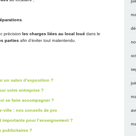
ju
ma
réparations
.
dé
ec précision
les charges liées au local loué
dans le
es parties
afin d’éviter tout malentendu.
no
oc
se
r un salon d’exposition ?
ju
ur votre entreprise ?
ma
oi se faire accompagner ?
ville : nos conseils de pro
av
t importante pour l’enseignement ?
ma
 publicitaires ?