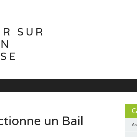
IR SUR
ON
ISE
C
tionne un Bail
As