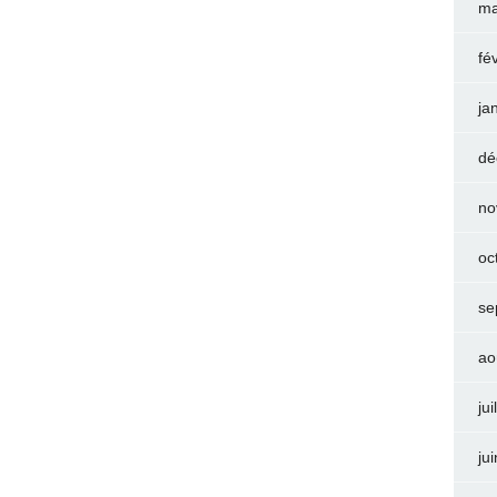
ma
fé
ja
dé
no
oc
se
ao
jui
ju