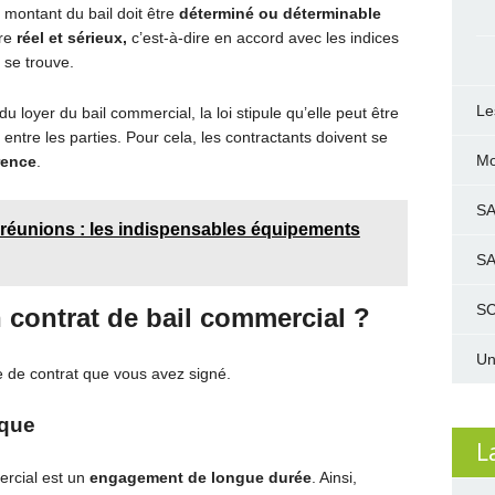
le montant du bail doit être
déterminé ou déterminable
tre
réel et sérieux,
c’est-à-dire en accord avec les indices
 se trouve.
Le
 loyer du bail commercial, la loi stipule qu’elle peut être
 entre les parties. Pour cela, les contractants doivent se
Mo
rence
.
S
 réunions : les indispensables équipements
S
SC
n contrat de bail commercial ?
Un
e de contrat que vous avez signé.
ique
L
rcial est un
engagement de longue durée
. Ainsi,