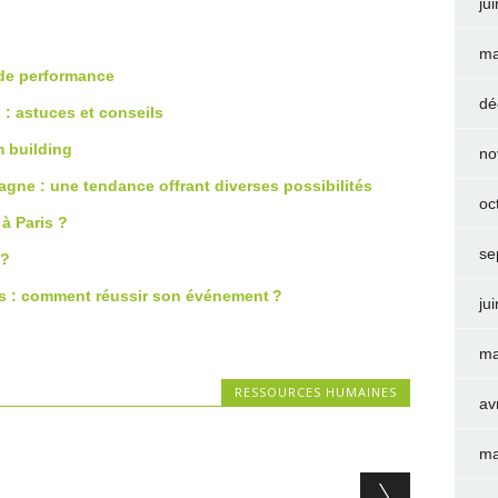
ju
ma
 de performance
dé
: astuces et conseils
m building
no
agne : une tendance offrant diverses possibilités
oc
à Paris ?
se
 ?
is : comment réussir son événement ?
ju
ma
RESSOURCES HUMAINES
av
ma