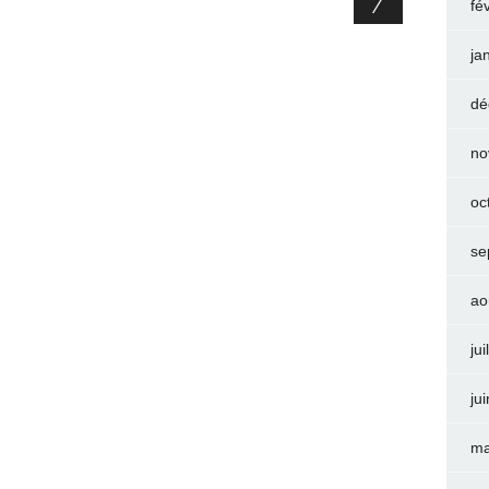
fé
ja
dé
no
oc
se
ao
jui
ju
ma