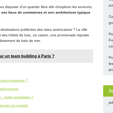
sc
es disposer d’un quartier libre afin d’explorer les environs.
 ses lieux de commerces et son architecture typique
Co
gro
s destinations préférées des stars américaines ? La ville
Po
nt des hôtels de luxe, un casino, une promenade réputée
Fo
blissement de bain de mer.
co
ur un team building à Paris ?
Po
le
pr
votre entreprise ?
 performance
A
e : quels avantages ?
jui
stuces et conseils