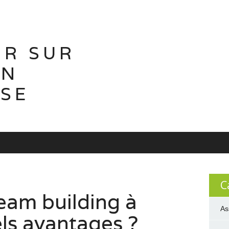
IR SUR
ON
ISE
C
eam building à
As
els avantages ?