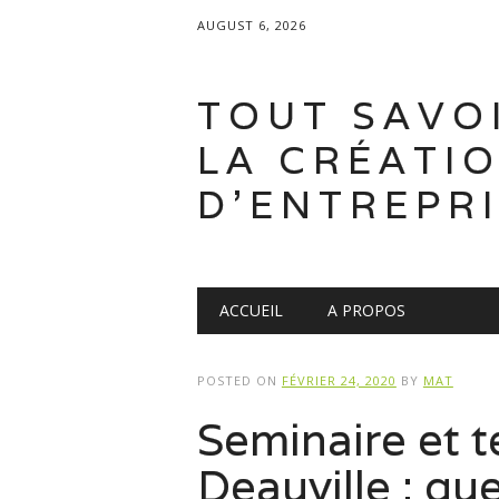
AUGUST 6, 2026
TOUT SAVO
LA CRÉATI
D'ENTREPR
Main menu
Skip
ACCUEIL
A PROPOS
to
content
POSTED ON
FÉVRIER 24, 2020
BY
MAT
Seminaire et t
Deauville : qu