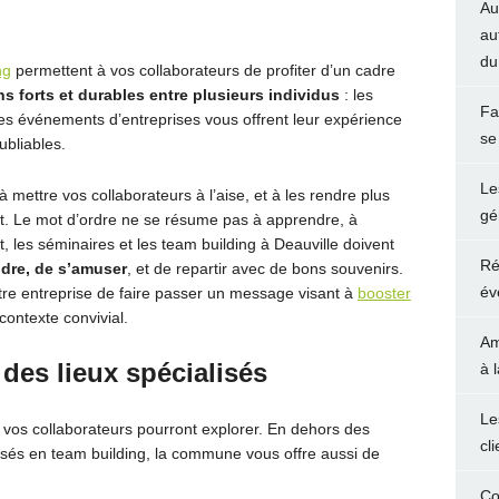
Au
au
du
ng
permettent à vos collaborateurs de profiter d’un cadre
ens forts et durables entre plusieurs individus
: les
Fa
 ces événements d’entreprises vous offrent leur expérience
se
ubliables.
Le
 mettre vos collaborateurs à l’aise, et à les rendre plus
gé
t. Le mot d’ordre ne se résume pas à apprendre, à
 les séminaires et les team building à Deauville doivent
Ré
ndre, de s’amuser
, et de repartir avec de bons souvenirs.
év
re entreprise de faire passer un message visant à
booster
contexte convivial.
Am
 des lieux spécialisés
à 
Le
ue vos collaborateurs pourront explorer. En dehors des
cl
lisés en team building, la commune vous offre aussi de
Co