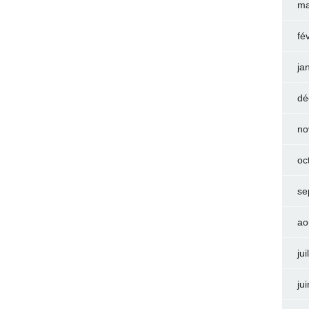
ma
fé
ja
dé
no
oc
se
ao
jui
ju