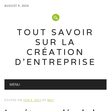
AUGUST 9, 2026
TOUT SAVOIR
SUR LA
CRÉATION
D'ENTREPRISE
Main menu
Skip
MENU
to
content
POSTED ON
JUIN 9, 2021
BY
MAT