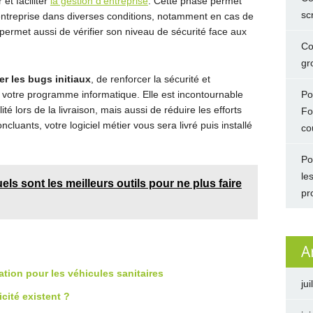
 et faciliter
la gestion d’entreprise
. Cette phase permet
sc
d’entreprise dans diverses conditions, notamment en cas de
ermet aussi de vérifier son niveau de sécurité face aux
Co
gro
er les bugs initiaux
, de renforcer la sécurité et
 votre programme informatique. Elle est incontournable
Po
té lors de la livraison, mais aussi de réduire les efforts
Fo
cluants, votre logiciel métier vous sera livré puis installé
co
Po
le
els sont les meilleurs outils pour ne plus faire
pr
A
lation pour les véhicules sanitaires
jui
icité existent ?