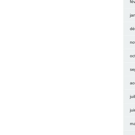
fé
ja
dé
no
oc
se
ao
jui
ju
ma