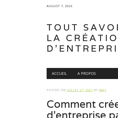
AUGUST 7, 2026
TOUT SAVO
LA CRÉATI
D'ENTREPR
Main menu
Skip
ACCUEIL
A PROPOS
to
content
POSTED ON
JUILLET 27, 2021
BY
MAT
Comment créer
d’entreprise pa