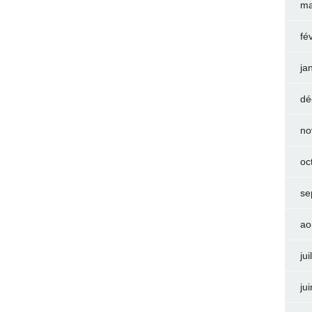
ma
fé
ja
dé
no
oc
se
ao
jui
ju