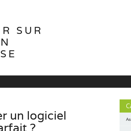
IR SUR
ON
ISE
C
 un logiciel
As
rfait ?