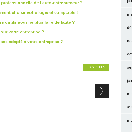
ju
té professionnelle de l’auto-entrepreneur ?
ent choisir votre logiciel comptable !
ma
s outils pour ne plus faire de faute ?
dé
pour votre entreprise ?
no
sse adapté à votre entreprise ?
oc
LOGICIELS
se
ju
ma
av
ma