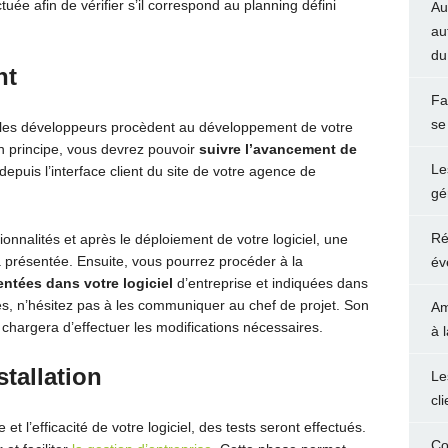
tuée afin de vérifier s’il correspond au planning défini
Au
au
du
nt
Fa
se
e, les développeurs procèdent au développement de votre
En principe, vous devrez pouvoir
suivre l’avancement de
Le
depuis l’interface client du site de votre agence de
gé
Ré
onnalités et après le déploiement de votre logiciel, une
présentée. Ensuite, vous pourrez procéder à la
év
entées dans votre logiciel
d’entreprise et indiquées dans
s, n’hésitez pas à les communiquer au chef de projet. Son
Am
chargera d’effectuer les modifications nécessaires.
à 
stallation
Le
cl
et l’efficacité de votre logiciel, des tests seront effectués.
Co