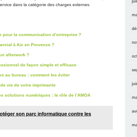
ju
ervice dans la catégorie des charges externes.
ma
dé
ce pour la communication d’entreprise ?
no
rcial à Aix en Provence ?
un afterwork ?
oc
sionnel de façon simple et efficace
se
s au bureau : comment les éviter
ju
 de vie de votre imprimante
es solutions numériques : le rôle de l’AMOA
ma
av
rotéger son parc informatique contre les
ma