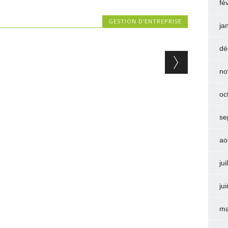
fé
GESTION D'ENTREPRISE
ja
dé
no
oc
se
ao
jui
ju
ma