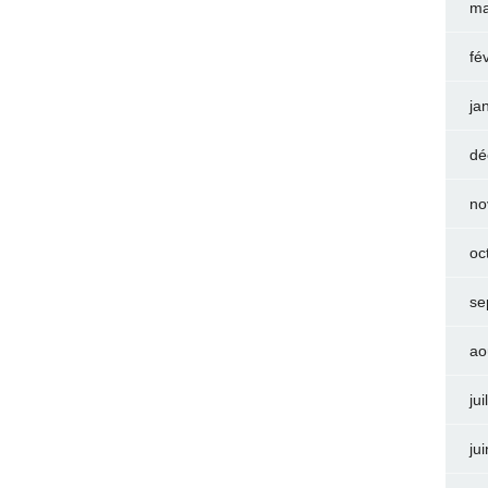
ma
fé
ja
dé
no
oc
se
ao
jui
ju