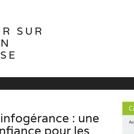
IR SUR
ON
ISE
C
 infogérance : une
As
nfiance pour les