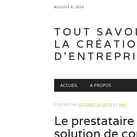
AUGUST 8, 2026
TOUT SAVO
LA CRÉATI
D'ENTREPR
Main menu
Skip
ACCUEIL
A PROPOS
to
content
POSTED ON
OCTOBRE 19, 2018
BY
MAT
Le prestataire
solution de co