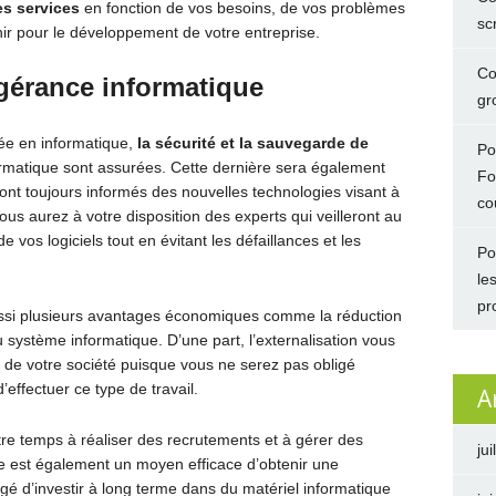
es services
en fonction de vos besoins, de vos problèmes
sc
ir pour le développement de votre entreprise.
Co
ogérance informatique
gro
sée en informatique,
la sécurité et la sauvegarde de
Po
ormatique sont assurées. Cette dernière sera également
Fo
ont toujours informés des nouvelles technologies visant à
co
us aurez à votre disposition des experts qui veilleront au
vos logiciels tout en évitant les défaillances et les
Po
le
pr
aussi plusieurs avantages économiques comme la réduction
u système informatique. D’une part, l’externalisation vous
de votre société puisque vous ne serez pas obligé
effectuer ce type de travail.
A
tre temps à réaliser des recrutements et à gérer des
jui
e est également un moyen efficace d’obtenir une
igé d’investir à long terme dans du matériel informatique