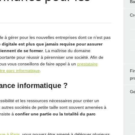
Ba
Cr
le à gérer pour les nouvelles entreprises dont ce n’est pas
 digitale est plus que jamais requise pour assurer
viennent de se former
. La maîtrise du domaine
ortante pour réussir à pérenniser une société. Afin de
ous vous conseillons de faire appel à un
prestataire
tre parc informatique
.
Fi
pr
rance informatique ?
Ge
ssibilité et les ressources nécessaires pour créer un
 autres sociétés de petite taille sont souvent amenées à
nsiste à
confier une partie ou la totalité du parc
que à Paris
, vous pouvez être amené à déléguer plusieurs