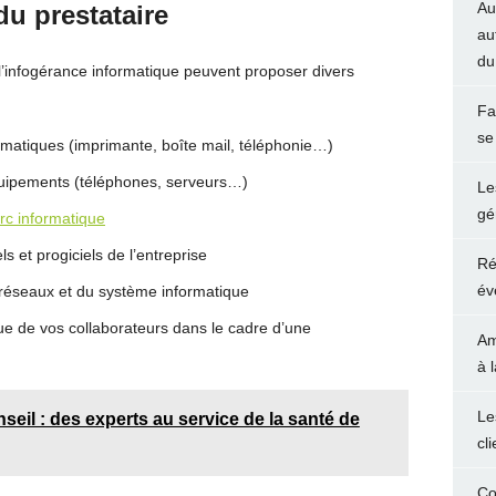
Au
du prestataire
au
du
l’infogérance informatique peuvent proposer divers
Fa
se
ormatiques (imprimante, boîte mail, téléphonie…)
quipements (téléphones, serveurs…)
Le
gé
rc informatique
els et progiciels de l’entreprise
Ré
év
s réseaux et du système informatique
ue de vos collaborateurs dans le cadre d’une
Am
à 
Le
seil : des experts au service de la santé de
cl
Co